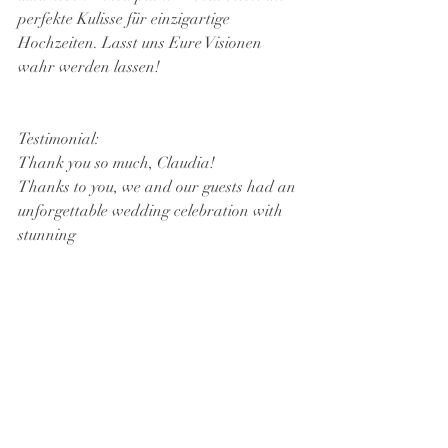
perfekte Kulisse für einzigartige 
Hochzeiten. Lasst uns Eure Visionen 
wahr werden lassen!
Testimonial: 
Thank you so much, Claudia!
Thanks to you, we and our guests had an 
unforgettable wedding celebration with 
stunning
decorations, impressive surprise 
moments, and so many lovingly thought-
out details. Our goal was
to have an extraordinary celebration 
that reflected who we are and stood out 
from the usual
cookie-cutter standard. After several 
conversations, we chose you—not one of 